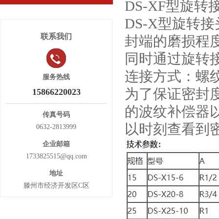
DS-XF型旋
DS-X型旋转
联系我们
封端的磨损程
同时通过旋转
连接方式：螺
服务热线
为了保证密封
15866220023
的波纹补偿器
传真号码
以时刻查看到
0632-2813999
企业邮箱
1733825515@qq.com
地址
滕州市经济开发区C区