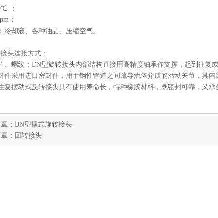
0℃ ；
rpm；
：冷却液、各种油品、压缩空气。
转接头连接方式：
兰、螺纹；DN型旋转接头内部结构直接用高精度轴承作支撑，起到往复
封件采用进口密封件，用于钢性管道之间疏导流体介质的活动关节，其内
往复摆动式旋转接头具有使用寿命长，特种橡胶材料，既密封可靠，又承
。
文章：
DN型摆式旋转接头
文章：
回转接头