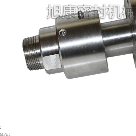
：
MPa；